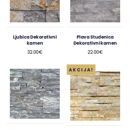
Ljubica Dekorativni
Plava Studenica
kamen
Dekorativni kamen
32.00
€
22.00
€
AKCIJA!