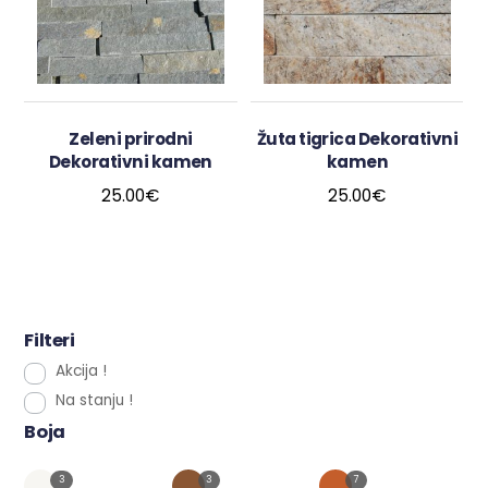
Zeleni prirodni
Žuta tigrica Dekorativni
Dekorativni kamen
kamen
25.00
€
25.00
€
Filteri
Akcija !
Na stanju !
Boja
3
3
7