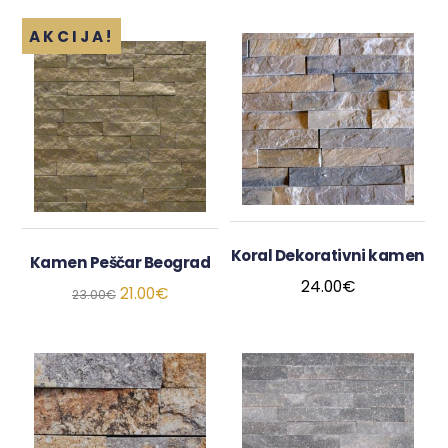
od 5
AKCIJA!
Koral Dekorativni kamen
Kamen Peščar Beograd
24.00
€
21.00
€
23.00
€