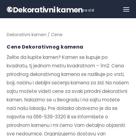
Dekorativni kamen
za zid
Dekorativni kamen
/ Cene
Cene Dekorativnog kamena
Želite da kupite kamen? Kamen se kupuje po
kvadratu, tj jednom metru kvadratnom – 1m2. Cena
prirodnog dekorativnog kamena se razlikuje po vrsti,
boji, načinu i debljini sečenja kamena za zid. Na našem
sajtu možete videti cene za svaki prirodni dekorativni
kamen. Nalazimo se u Beogradu i na sajtu možete
naći našu lokaciju. Pre dolaska obavezno je da se
najavite na 066-539-3320 ili se informišete o
prirodnom kamenu i mi ćemo Vam detaljno objasniti
sve nedoumice. Organizujemo dostavu van