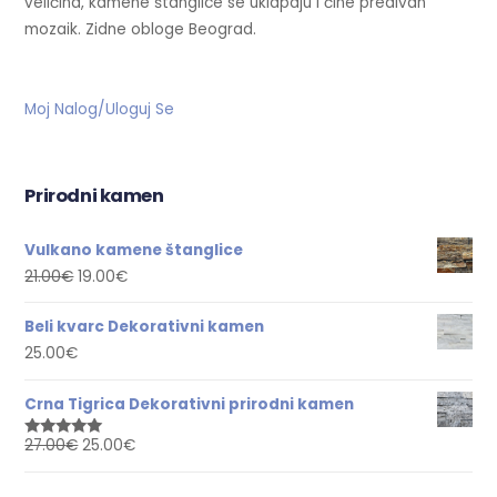
veličina, kamene štanglice se uklapaju i čine predivan
mozaik. Zidne obloge Beograd.
Moj Nalog/Uloguj Se
Prirodni kamen
Vulkano kamene štanglice
21.00
€
19.00
€
Beli kvarc Dekorativni kamen
25.00
€
Crna Tigrica Dekorativni prirodni kamen
27.00
€
25.00
€
Ocenjeno
sa
5.00
od
5