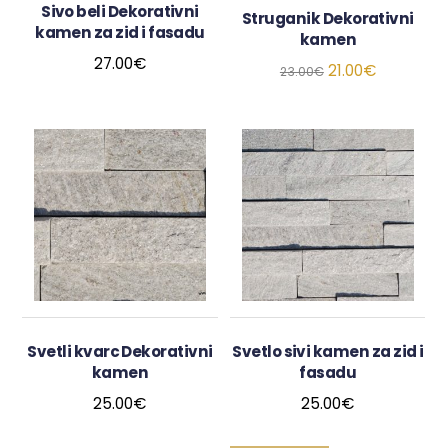
Sivo beli Dekorativni
Struganik Dekorativni
kamen za zid i fasadu
kamen
27.00
€
21.00
€
23.00
€
Svetli kvarc Dekorativni
Svetlo sivi kamen za zid i
kamen
fasadu
25.00
€
25.00
€