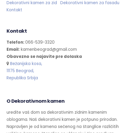
Dekorativni kamen za zid
Dekorativni kamen za fasadu
Kontakt
Kontakt
Telefon:
066-539-3320
Email:
kamenbeograd@gmail.com
Obavezno se najavite pre dolaska
Bežanijska kosa,
11175 Beograd,
Republika Srbija
O Dekorativnom kamen
uredite vaš dom sa dekorativnim zidnim kamenim
oblogama. Naš dekorativni kamen je potpuno prirodan.
Napravljen je od kamena sečenog na štanglice različitih