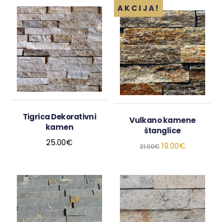
AKCIJA!
Tigrica Dekorativni
Vulkano kamene
kamen
štanglice
25.00
€
19.00
€
21.00
€